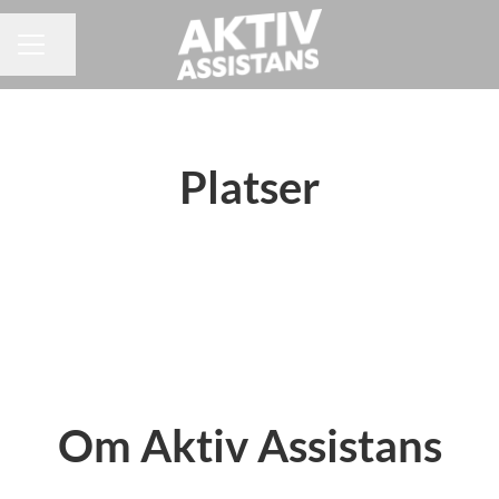
Dela sidan
KARRIÄRMENY
Platser
Umeå
Vännäs
Lycksele
Om Aktiv Assistans